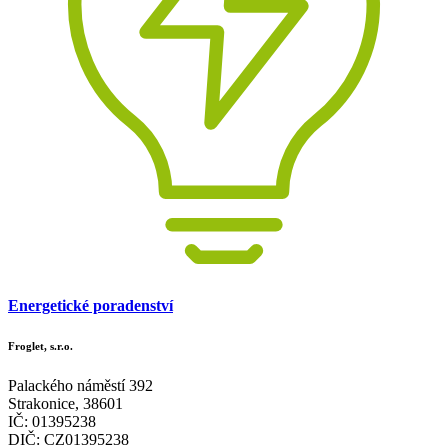
Energetické poradenství
Froglet, s.r.o.
Palackého náměstí 392
Strakonice, 38601
IČ: 01395238
DIČ: CZ01395238