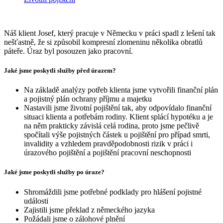
Náš klient Josef, který pracuje v Německu v práci spadl z lešení tak
nešťastně, že si způsobil kompresní zlomeninu několika obratlů
páteře. Úraz byl posouzen jako pracovní.
Jaké jsme poskytli služby před úrazem?
Na základě analýzy potřeb klienta jsme vytvořili finanční plán
a pojistný plán ochrany příjmu a majetku
Nastavili jsme životní pojištění tak, aby odpovídalo finanční
situaci klienta a potřebám rodiny. Klient splácí hypotéku a je
na něm prakticky závislá celá rodina, proto jsme pečlivě
spočítali výše pojistných částek u pojištění pro případ smrti,
invalidity a vzhledem pravděpodobnosti rizik v práci i
úrazového pojištění a pojištění pracovní neschopnosti
Jaké jsme poskytli služby po úraze?
Shromáždili jsme potřebné podklady pro hlášení pojistné
události
Zajistili jsme překlad z německého jazyka
Požádali jsme o zálohové plnění