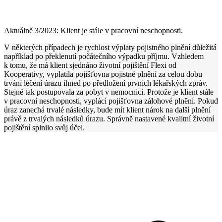
Aktuálně 3/2023: Klient je stále v pracovní neschopnosti.
V některých případech je rychlost výplaty pojistného plnění důležitá
například po překlenutí počátečního výpadku příjmu. Vzhledem
k tomu, že má klient sjednáno životní pojištění Flexi od
Kooperativy, vyplatila pojišťovna pojistné plnění za celou dobu
trvání léčení úrazu ihned po předložení prvních lékařských zpráv.
Stejně tak postupovala za pobyt v nemocnici. Protože je klient stále
v pracovní neschopnosti, vyplácí pojišťovna zálohové plnění. Pokud
úraz zanechá trvalé následky, bude mít klient nárok na další plnění
právě z trvalých následků úrazu. Správně nastavené kvalitní životní
pojištění splnilo svůj účel.