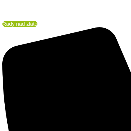
Přejít
k
obsahu
Rady nad zlato